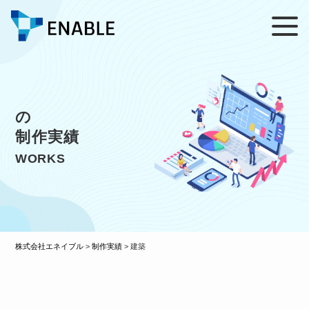
の
制作実績
WORKS
株式会社エネイブル
>
制作実績
>
建築