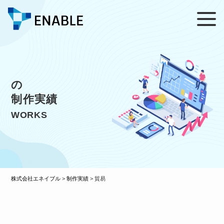
の
制作実績
WORKS
株式会社エネイブル
>
制作実績
>
貿易