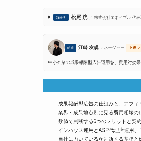
松尾 洸
／ 株式会社エネイブル 代
監修者
江崎 友規
マネージャー
上級ウ
執筆
中小企業の成果報酬型広告運用を、費用対効果
成果報酬型広告の仕組みと、アフィ
業界・成果地点別に見る費用相場の
数値で判断する6つのメリットと契
インハウス運用とASP代理店運用、
自社に向いているか判断する基準と