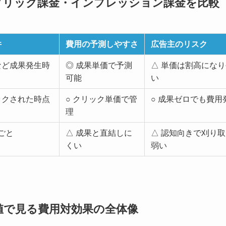
クリック課金・インプレッション課金を比較
件
費用の予測しやすさ
広告主のリスク
など成果発生時
◎ 成果単価で予測
△ 単価は割高にな
可能
い
ックされた時点
○ クリック単価で管
○ 成果ゼロでも費用
理
示ごと
△ 成果と直結しに
△ 認知向きで刈り
くい
弱い
値で見る費用対効果の全体像