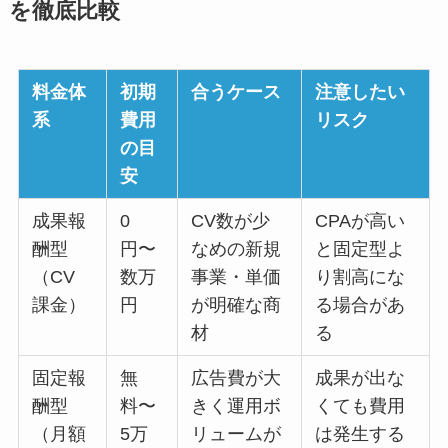
を徹底比較
料金体
初期
合うケース
注意したい
系
費用
リスク
の目
安
成果報
0
CV数が少
CPAが高い
酬型
円〜
なめの新規
と固定型よ
（CV
数万
事業・単価
り割高にな
課金）
円
が明確な商
る場合があ
材
る
固定報
無
広告費が大
成果が出な
酬型
料〜
きく運用ボ
くても費用
（月額
5万
リュームが
は発生する