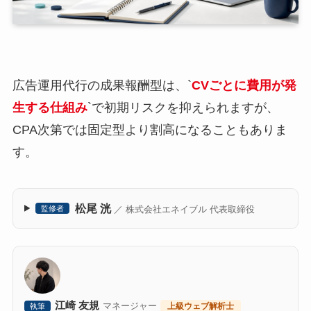
広告運用代行の成果報酬型は、`
CVごとに費用が発
生する仕組み
`で初期リスクを抑えられますが、
CPA次第では固定型より割高になることもありま
す。
松尾 洸
／ 株式会社エネイブル 代表取締役
監修者
江崎 友規
マネージャー
上級ウェブ解析士
執筆