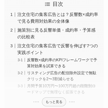
目次
注文住宅の集客広告とは？反響数×成約率
で見る費用対効果の全体像
施策別に見る反響単価・成約率・予算感
の比較表
注文住宅の集客広告で反響を伸ばす7つの
実践ポイント
反響数×成約率のKPIフレームワークで予
算対効果を試算できる
リスティング広告の配信除外設定で無駄
クリックを2〜3割減らせる
月間予算10万円〜100万円超の段階別ロ
ードマップで無理なく拡張できる
もっと見る