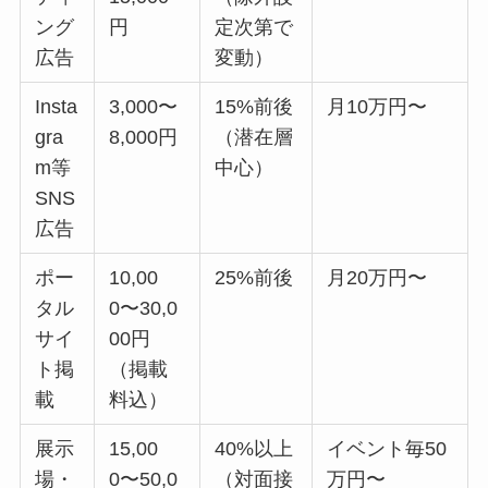
ング
円
定次第で
広告
変動）
Insta
3,000〜
15%前後
月10万円〜
gra
8,000円
（潜在層
m等
中心）
SNS
広告
ポー
10,00
25%前後
月20万円〜
タル
0〜30,0
サイ
00円
ト掲
（掲載
載
料込）
展示
15,00
40%以上
イベント毎50
場・
0〜50,0
（対面接
万円〜