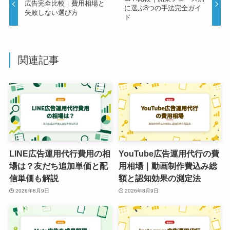
広告完全比較｜費用相場と
に選ぶ8つの手法完全ガイ
失敗しない選び方
ド
関連記事
LINE広告運用代行費用の相
YouTube広告運用代行の費
場は？友だち追加単価と配
用相場｜動画制作費込み総
信単価も解説
額と認知効果の測定法
2026年8月9日
2026年8月9日