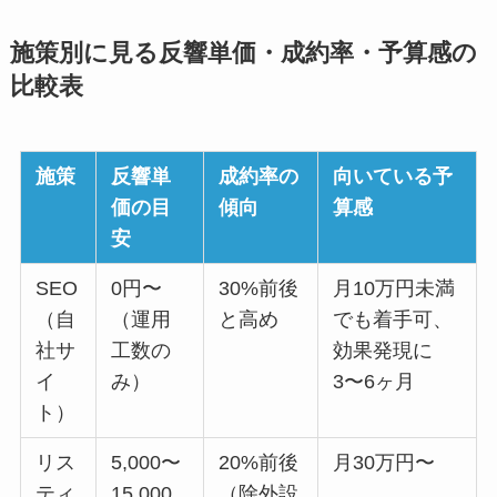
施策別に見る反響単価・成約率・予算感の
比較表
施策
反響単
成約率の
向いている予
価の目
傾向
算感
安
SEO
0円〜
30%前後
月10万円未満
（自
（運用
と高め
でも着手可、
社サ
工数の
効果発現に
イ
み）
3〜6ヶ月
ト）
リス
5,000〜
20%前後
月30万円〜
ティ
15,000
（除外設