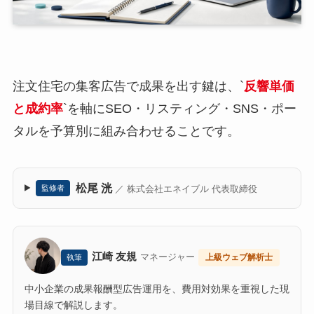
注文住宅の集客広告で成果を出す鍵は、`
反響単価
と成約率
`を軸にSEO・リスティング・SNS・ポー
タルを予算別に組み合わせることです。
松尾 洸
／ 株式会社エネイブル 代表取締役
監修者
江崎 友規
マネージャー
上級ウェブ解析士
執筆
中小企業の成果報酬型広告運用を、費用対効果を重視した現
場目線で解説します。