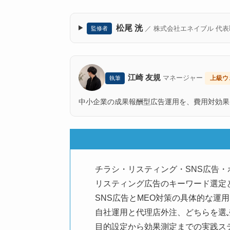
松尾 洸
／ 株式会社エネイブル 代
監修者
江崎 友規
マネージャー
上級ウ
執筆
中小企業の成果報酬型広告運用を、費用対効果
チラシ・リスティング・SNS広告・
リスティング広告のキーワード選定
SNS広告とMEO対策の具体的な運
自社運用と代理店外注、どちらを選
目的設定から効果測定までの実践ス