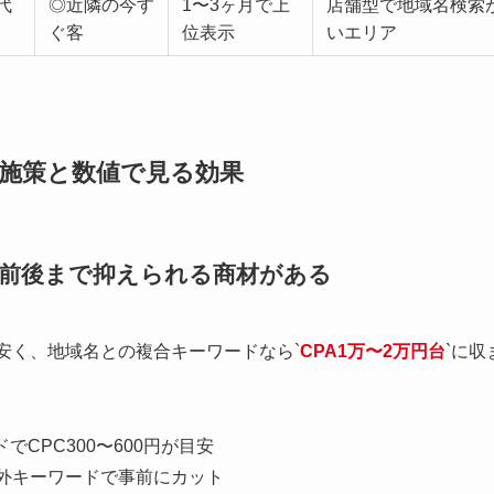
代
◎近隣の今す
1〜3ヶ月で上
店舗型で地域名検索
ぐ客
位表示
いエリア
告施策と数値で見る効果
万円前後まで抑えられる商材がある
安く、地域名との複合キーワードなら`
CPA1万〜2万円台
`に収
CPC300〜600円が目安
除外キーワードで事前にカット