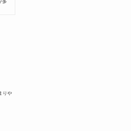
が多
まりや