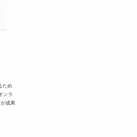
るため
オンラ
とが成果