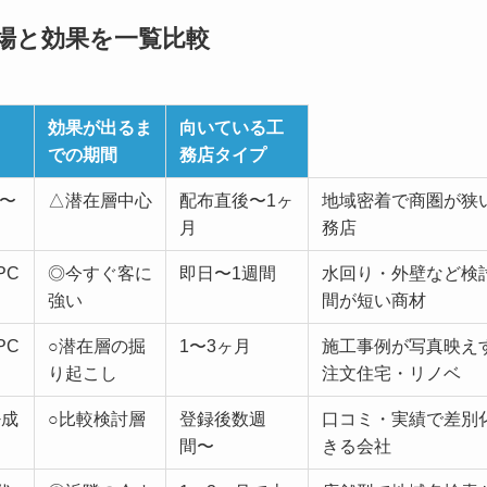
場と効果を一覧比較
効果が出るま
向いている工
での期間
務店タイプ
万〜
△潜在層中心
配布直後〜1ヶ
地域密着で商圏が狭
月
務店
PC
◎今すぐ客に
即日〜1週間
水回り・外壁など検
強い
間が短い商材
PC
○潜在層の掘
1〜3ヶ月
施工事例が写真映え
り起こし
注文住宅・リノベ
+成
○比較検討層
登録後数週
口コミ・実績で差別
間〜
きる会社