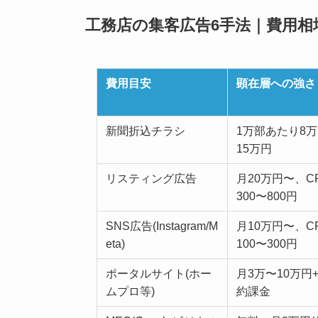
工務店の集客広告6手法｜費用相
費用目安
顕在層への強さ
新聞折込チラシ
1万部あたり8
15万円
リスティング広告
月20万円〜、C
300〜800円
SNS広告(Instagram/M
月10万円〜、C
eta)
100〜300円
ポータルサイト(ホー
月3万〜10万円
ムプロ等)
約課金