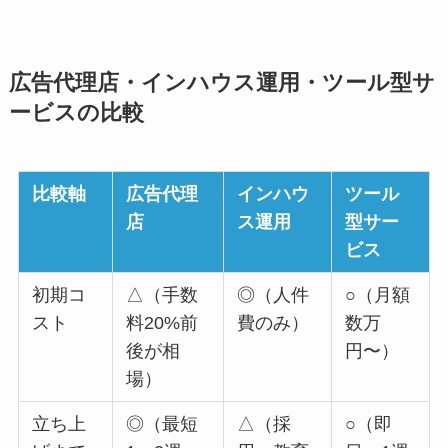
広告代理店・インハウス運用・ツール型サ
ービスの比較
比較軸
広告代理
インハウ
ツール
店
ス運用
型サー
ビス
初期コ
△（手数
◎（人件
○（月額
スト
料20%前
費のみ）
数万
後が相
円〜）
場）
立ち上
◎（最短
△（採
○（即