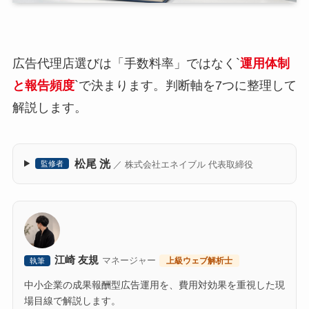
広告代理店選びは「手数料率」ではなく`
運用体制
と報告頻度
`で決まります。判断軸を7つに整理して
解説します。
松尾 洸
／ 株式会社エネイブル 代表取締役
監修者
江崎 友規
マネージャー
上級ウェブ解析士
執筆
中小企業の成果報酬型広告運用を、費用対効果を重視した現
場目線で解説します。