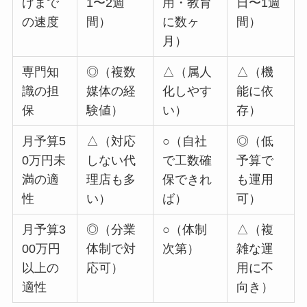
げまで
1〜2週
用・教育
日〜1週
の速度
間）
に数ヶ
間）
月）
専門知
◎（複数
△（属人
△（機
識の担
媒体の経
化しやす
能に依
保
験値）
い）
存）
月予算5
△（対応
○（自社
◎（低
0万円未
しない代
で工数確
予算で
満の適
理店も多
保できれ
も運用
性
い）
ば）
可）
月予算3
◎（分業
○（体制
△（複
00万円
体制で対
次第）
雑な運
以上の
応可）
用に不
適性
向き）