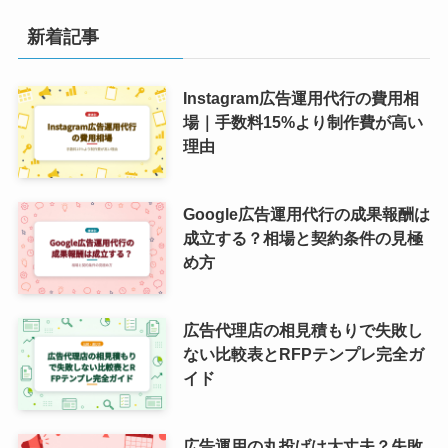
新着記事
Instagram広告運用代行の費用相
場｜手数料15%より制作費が高い
理由
Google広告運用代行の成果報酬は
成立する？相場と契約条件の見極
め方
広告代理店の相見積もりで失敗し
ない比較表とRFPテンプレ完全ガ
イド
広告運用の丸投げは大丈夫？失敗