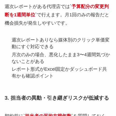
週次レポートがある代理店では`
予算配分の変更判
断を1週間単位
`で行えます。月1回のみの報告だと
機会損失が発生しやすいです。
週次レポートありなら媒体別のクリック単価変
動にすぐ対応できる
月次のみの場合、悪化したまま3〜4週間気づか
ないことがある
レポート形式がExcel固定かダッシュボード共
有かも確認ポイント
3. 担当者の異動・引き継ぎリスクが低減する
契約前に`
担当者の平均在籍年数
`を質問しておく