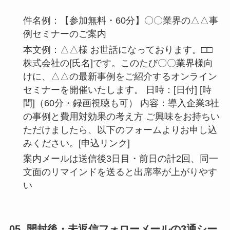
件名例：【参加無料・60分】〇〇業界の△△事
例セミナーのご案内
本文例：△△様 お世話になっております。□□
株式会社の[氏名]です。このたび〇〇業界様向
けに、△△の最新事例をご紹介するオンライン
セミナーを開催いたします。 日時：[日付] [時
間]（60分・録画視聴も可） 内容：導入企業3社
の事例と費用対効果の考え方 ご興味をお持ちい
ただけましたら、以下のフォームよりお申し込
みください。[申込リンク]
案内メールは送信後3日目・前日の計2回、同一
文面のリマインドを送ると出席率が上がりやす
い
05. 開封後・未返信フォローメールの3通シー