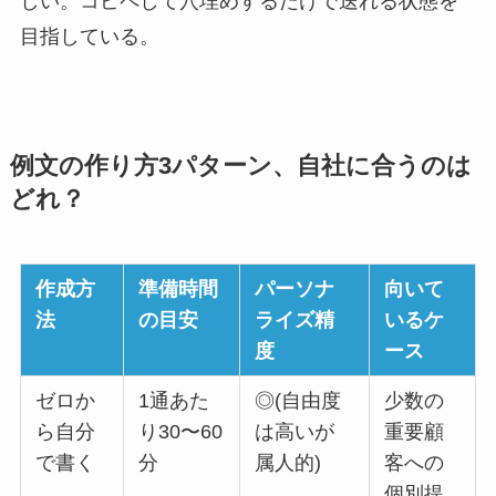
しい。コピペして穴埋めするだけで送れる状態を
目指している。
例文の作り方3パターン、自社に合うのは
どれ？
作成方
準備時間
パーソナ
向いて
法
の目安
ライズ精
いるケ
度
ース
ゼロか
1通あた
◎(自由度
少数の
ら自分
り30〜60
は高いが
重要顧
で書く
分
属人的)
客への
個別提