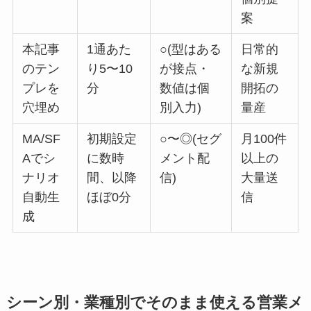
案
本記事
1通あた
○(型はある
日常的
のテン
り5〜10
が接点・
な新規
プレを
分
数値は個
開拓の
穴埋め
別入力)
量産
MA/SF
初期設定
○〜◎(セグ
月100件
Aでシ
に数時
メント配
以上の
ナリオ
間、以降
信)
大量送
自動生
ほぼ0分
信
成
シーン別・業種別でそのまま使える営業メ