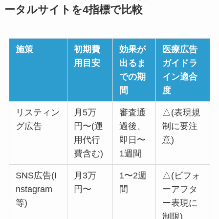
ータルサイトを4指標で比較
施策
初期費
効果が
医療広告
用目安
出るま
ガイドラ
での期
イン適合
間
度
リスティン
月5万
審査通
△(表現規
グ広告
円〜(運
過後、
制に要注
用代行
即日〜
意)
費含む)
1週間
SNS広告(I
月3万
1〜2週
△(ビフォ
nstagram
円〜
間
ーアフタ
等)
ー表現に
制限)