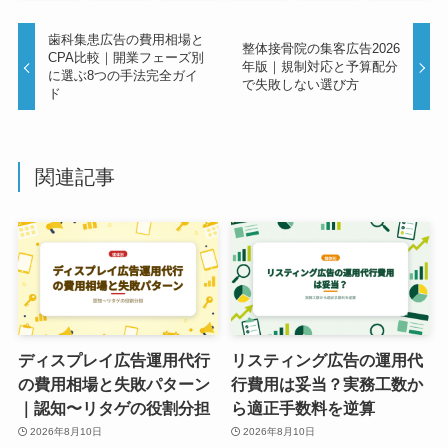
歯科集患広告の費用相場と
整体接骨院の集客広告2026
CPA比較｜開業フェーズ別
年版｜規制対応と予算配分
に選ぶ8つの手法完全ガイ
で失敗しない選び方
ド
関連記事
ディスプレイ広告運用代行
リスティング広告の運用代
の費用相場と失敗パターン
行費用は妥当？実務工数か
｜認知〜リタゲの役割分担
ら適正手数料を逆算
2026年8月10日
2026年8月10日