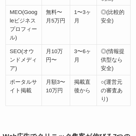
MEO(Goog
無料〜
1〜3ヶ
◎(比較的
leビジネス
月5万円
月
安全)
プロフィー
ル)
SEO(オウ
月10万
3〜6ヶ
◎(情報提
ンドメディ
円〜
月
供型なら
ア)
安全)
ポータルサ
月額3〜
掲載直
○(運営元
イト掲載
10万円
後から
の審査あ
り)