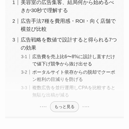
美容室の広告集客、結局何から始めるべ
きか30秒で理解する
広告手法7種を費用感・ROI・向く店舗で
横並び比較
広告戦略を数値で設計すると得られる7つ
の効果
広告費を売上比6〜8%に設計し直すだけ
で値下げ競争から抜け出せる
ポータルサイト依存からの脱却でクーポ
ン粗利の目減りを防げる
複数広告を並行運用しCPAを比較すると
無駄な出稿が減る
もっと見る