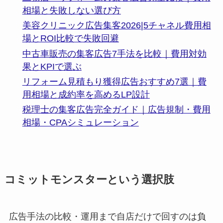
相場と失敗しない選び方
美容クリニック広告集客2026|5チャネル費用相
場とROI比較で失敗回避
中古車販売の集客広告7手法を比較｜費用対効
果とKPIで選ぶ
リフォーム見積もり獲得広告おすすめ7選｜費
用相場と成約率を高めるLP設計
税理士の集客広告完全ガイド｜広告規制・費用
相場・CPAシミュレーション
コミットモンスターという選択肢
広告手法の比較・運用まで自店だけで回すのは負