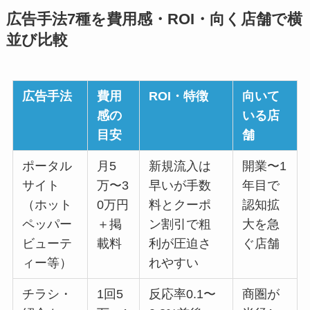
広告手法7種を費用感・ROI・向く店舗で横
並び比較
広告手法
費用
ROI・特徴
向いて
感の
いる店
目安
舗
ポータル
月5
新規流入は
開業〜1
サイト
万〜3
早いが手数
年目で
（ホット
0万円
料とクーポ
認知拡
ペッパー
＋掲
ン割引で粗
大を急
ビューテ
載料
利が圧迫さ
ぐ店舗
ィー等）
れやすい
チラシ・
1回5
反応率0.1〜
商圏が