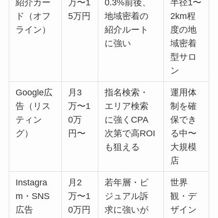
紹介カー
万〜1
0.3%前後、
半径1〜
ド（オフ
5万円
地域密着の
2km程
ライン）
紹介ルート
度の地
に強い
域密着
型サロ
ン
Google広
月3
指名検索・
運用体
告（リス
万〜1
エリア検索
制を確
ティン
0万
に強くCPA
保でき
グ）
円〜
次第で高ROI
る中〜
も狙える
大規模
店
Instagra
月2
若年層・ビ
世界
m・SNS
万〜1
ジュアル訴
観・デ
広告
0万円
求に強いが
ザイン