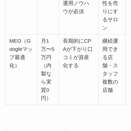
運用ノウハ
性を売
ウが必須
りにす
るサロ
ン
MEO（G
月1
長期的にCP
継続運
oogleマッ
万〜5
Aが下がり口
用でき
プ最適
万円
コミが資産
る店
化）
（内
化する
舗・ス
製な
タッフ
ら実
複数の
質0
店舗
円）